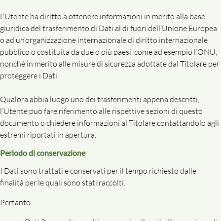
L’Utente ha diritto a ottenere informazioni in merito alla base
giuridica del trasferimento di Dati al di fuori dell’Unione Europea
o ad un’organizzazione internazionale di diritto internazionale
pubblico o costituita da due o più paesi, come ad esempio l’ONU,
nonché in merito alle misure di sicurezza adottate dal Titolare per
proteggere i Dati.
Qualora abbia luogo uno dei trasferimenti appena descritti,
l’Utente può fare riferimento alle rispettive sezioni di questo
documento o chiedere informazioni al Titolare contattandolo agli
estremi riportati in apertura.
Periodo di conservazione
I Dati sono trattati e conservati per il tempo richiesto dalle
finalità per le quali sono stati raccolti.
Pertanto: