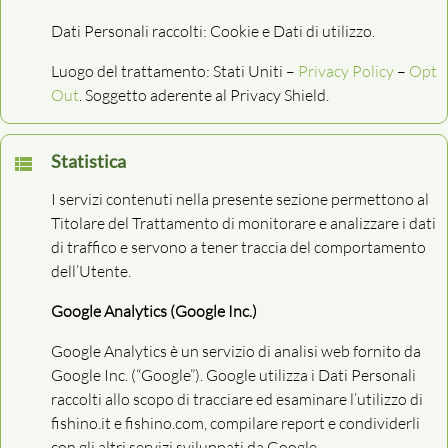
Dati Personali raccolti: Cookie e Dati di utilizzo.
Luogo del trattamento: Stati Uniti –
Privacy Policy
–
Opt
Out
. Soggetto aderente al Privacy Shield.
Statistica
view_list
I servizi contenuti nella presente sezione permettono al
Titolare del Trattamento di monitorare e analizzare i dati
di traffico e servono a tener traccia del comportamento
dell’Utente.
Google Analytics (Google Inc.)
Google Analytics è un servizio di analisi web fornito da
Google Inc. (“Google”). Google utilizza i Dati Personali
raccolti allo scopo di tracciare ed esaminare l’utilizzo di
fishino.it e fishino.com, compilare report e condividerli
con gli altri servizi sviluppati da Google.