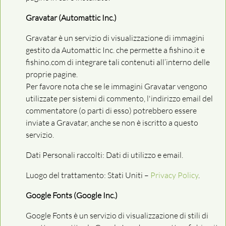
Gravatar (Automattic Inc.)
Gravatar è un servizio di visualizzazione di immagini
gestito da Automattic Inc. che permette a fishino.it e
fishino.com di integrare tali contenuti all’interno delle
proprie pagine.
Per favore nota che se le immagini Gravatar vengono
utilizzate per sistemi di commento, l'indirizzo email del
commentatore (o parti di esso) potrebbero essere
inviate a Gravatar, anche se non è iscritto a questo
servizio.
Dati Personali raccolti: Dati di utilizzo e email.
Luogo del trattamento: Stati Uniti –
Privacy Policy
.
Google Fonts (Google Inc.)
Google Fonts è un servizio di visualizzazione di stili di