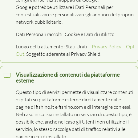
Google potrebbe utilizzare i Dati Personali per
contestualizzare e personalizzare gli annunci del proprio
network pubblicitario.
Dati Personali raccolti: Cookie e Dati di utilizzo.
Luogo del trattamento: Stati Uniti –
Privacy Policy
–
Opt
Out
. Soggetto aderente al Privacy Shield.
Visualizzazione di contenuti da piattaforme
personal_video
esterne
Questo tipo di servizi permette di visualizzare contenuti
ospitati su piattaforme esterne direttamente dalle
pagine di fishino.it e fishino.com e di interagire con essi.
Nel caso in cui sia installato un servizio di questo tipo, è
possibile che, anche nel caso gli Utenti non utilizzino il
servizio, lo stesso raccolga dati di traffico relativi alle
pagine in cui è installato.