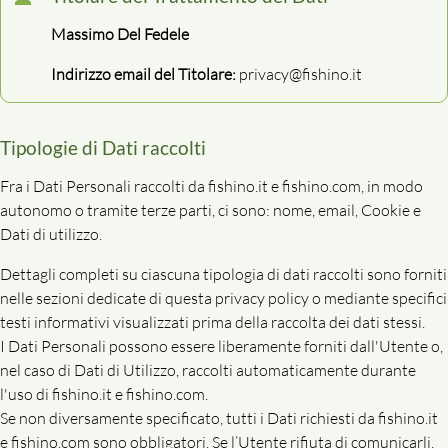
Massimo Del Fedele
Indirizzo email del Titolare:
privacy@fishino.it
Tipologie di Dati raccolti
Fra i Dati Personali raccolti da fishino.it e fishino.com, in modo
autonomo o tramite terze parti, ci sono: nome, email, Cookie e
Dati di utilizzo.
Dettagli completi su ciascuna tipologia di dati raccolti sono forniti
nelle sezioni dedicate di questa privacy policy o mediante specifici
testi informativi visualizzati prima della raccolta dei dati stessi.
I Dati Personali possono essere liberamente forniti dall'Utente o,
nel caso di Dati di Utilizzo, raccolti automaticamente durante
l'uso di fishino.it e fishino.com.
Se non diversamente specificato, tutti i Dati richiesti da fishino.it
e fishino.com sono obbligatori. Se l’Utente rifiuta di comunicarli,