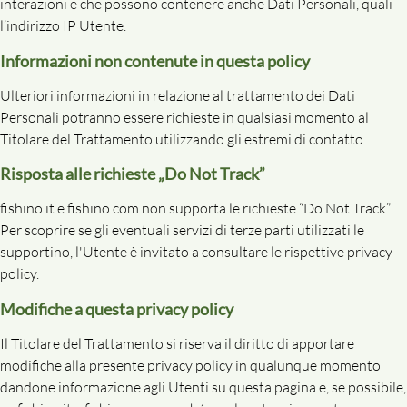
interazioni e che possono contenere anche Dati Personali, quali
l’indirizzo IP Utente.
Informazioni non contenute in questa policy
Ulteriori informazioni in relazione al trattamento dei Dati
Personali potranno essere richieste in qualsiasi momento al
Titolare del Trattamento utilizzando gli estremi di contatto.
Risposta alle richieste „Do Not Track”
fishino.it e fishino.com non supporta le richieste “Do Not Track”.
Per scoprire se gli eventuali servizi di terze parti utilizzati le
supportino, l'Utente è invitato a consultare le rispettive privacy
policy.
Modifiche a questa privacy policy
Il Titolare del Trattamento si riserva il diritto di apportare
modifiche alla presente privacy policy in qualunque momento
dandone informazione agli Utenti su questa pagina e, se possibile,