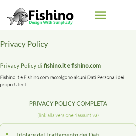
menu
Privacy Policy
Parole
RICERCA
chiave
Privacy Policy di
fishino.it e fishino.com
Fishino.it e Fishino.com raccolgono alcuni Dati Personali dei
propri Utenti.
PRIVACY POLICY COMPLETA
(link alla versione riassuntiva)
Titolare del Trattamento dei Dati
person