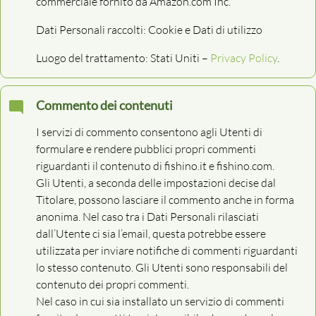
commerciale fornito da Amazon.com Inc.
Dati Personali raccolti: Cookie e Dati di utilizzo
Luogo del trattamento: Stati Uniti –
Privacy Policy
.
Commento dei contenuti
mode_comment
I servizi di commento consentono agli Utenti di
formulare e rendere pubblici propri commenti
riguardanti il contenuto di fishino.it e fishino.com.
Gli Utenti, a seconda delle impostazioni decise dal
Titolare, possono lasciare il commento anche in forma
anonima. Nel caso tra i Dati Personali rilasciati
dall’Utente ci sia l’email, questa potrebbe essere
utilizzata per inviare notifiche di commenti riguardanti
lo stesso contenuto. Gli Utenti sono responsabili del
contenuto dei propri commenti.
Nel caso in cui sia installato un servizio di commenti