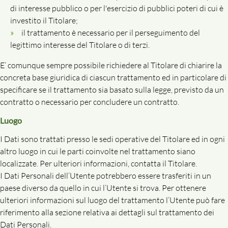
di interesse pubblico o per l'esercizio di pubblici poteri di cui è
investito il Titolare;
il trattamento è necessario per il perseguimento del
legittimo interesse del Titolare o di terzi.
E’ comunque sempre possibile richiedere al Titolare di chiarire la
concreta base giuridica di ciascun trattamento ed in particolare di
specificare se il trattamento sia basato sulla legge, previsto da un
contratto o necessario per concludere un contratto.
Luogo
I Dati sono trattati presso le sedi operative del Titolare ed in ogni
altro luogo in cui le parti coinvolte nel trattamento siano
localizzate. Per ulteriori informazioni, contatta il Titolare.
I Dati Personali dell’Utente potrebbero essere trasferiti in un
paese diverso da quello in cui l’Utente si trova. Per ottenere
ulteriori informazioni sul luogo del trattamento l’Utente può fare
riferimento alla sezione relativa ai dettagli sul trattamento dei
Dati Personali.