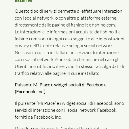
esterne
Questo tipo di servizi permette di effettuare interazioni
con i social network, o con altre piattaforme esterne,
direttamente dalle pagine di fishino.it e fishino.com.
Le interazioni e le informazioni acquisite da fishino.it e
fishino.com sono in ogni caso soggette alle impostazioni
privacy dell’Utente relative ad ogni social network.
Nel caso in cui sia installato un servizio di interazione
con i social network, è possibile che, anche nel caso gli
Utenti non utilizzino il servizio, lo stesso raccolga dati di
traffico relativi alle pagine in cui è installato.
Pulsante Mi Piace e widget sociali di Facebook
(Facebook, Inc.)
Il pulsante “Mi Piace” e i widget sociali di Facebook sono
servizi di interazione con il social network Facebook,
forniti da Facebook, Inc.
Dati Personali raccolti: Cookie e Dati di utilizzo.